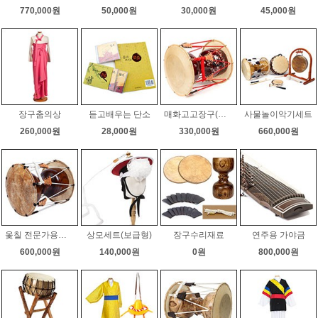
770,000원
50,000원
30,000원
45,000원
장구춤의상
듣고배우는 단소
매화고고장구(품바장구,버드리장구)
사물놀이악기세트
260,000원
28,000원
330,000원
660,000원
옻칠 전문가용장구
상모세트(보급형)
장구수리재료
연주용 가야금
600,000원
140,000원
0원
800,000원