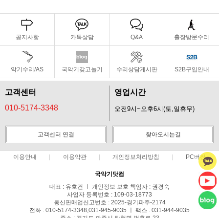
공지사항
카톡상담
Q&A
출장방문수리
악기수리/AS
국악기갖고놀기
수리상담게시판
S2B구입안내
고객센터
영업시간
010-5174-3348
오전9시~오후6시(토,일휴무)
고객센터 연결
찾아오시는길
이용안내
이용약관
개인정보처리방침
PC버전
국악기닷컴
대표 : 유호건 ㅣ 개인정보 보호 책임자 : 권경숙
사업자 등록번호 : 109-03-18773
통신판매업신고번호 : 2025-경기파주-2174
전화 : 010-5174-3348,031-945-9035 ㅣ 팩스 : 031-944-9035
주소 : 경기도 파주시 탄현면 법흥로 23