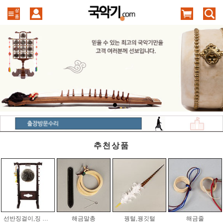
추천상품
선반징걸이,징 세트
해금말총
꿩털,꿩깃털
해금줄