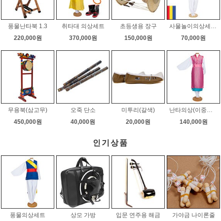
풍물난타북 1.3
취타대 의상세트
초등생용 장구
사물놀이의상세트(일반형)
220,000원
370,000원
150,000원
70,000원
무용북(삼고무)
오죽 단소
미투리(갈색)
난타의상(이중쾌자)
450,000원
40,000원
20,000원
140,000원
인기상품
풍물의상세트
상모 가방
입문 연주용 해금
가야금 나이론줄