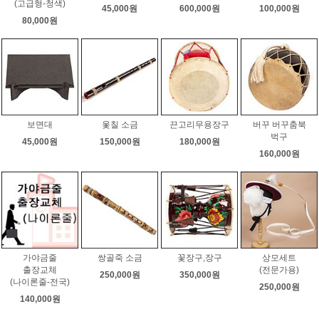
(고급형-청색)
45,000원
600,000원
100,000원
80,000원
보면대
옻칠 소금
끈고리무용장구
버꾸 버꾸춤북
벅구
45,000원
150,000원
180,000원
160,000원
가야금줄
쌍골죽 소금
꽃장구,장구
상모세트
출장교체
(전문가용)
250,000원
350,000원
(나이론줄-전국)
250,000원
140,000원