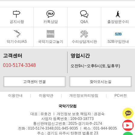
공지사항
카톡상담
Q&A
출장방문수리
악기수리/AS
국악기갖고놀기
수리상담게시판
S2B구입안내
고객센터
영업시간
010-5174-3348
오전9시~오후6시(토,일휴무)
고객센터 연결
찾아오시는길
이용안내
이용약관
개인정보처리방침
PC버전
국악기닷컴
대표 : 유호건 ㅣ 개인정보 보호 책임자 : 권경숙
사업자 등록번호 : 109-03-18773
통신판매업신고번호 : 2025-경기파주-2174
전화 : 010-5174-3348,031-945-9035 ㅣ 팩스 : 031-944-9035
주소 : 경기도 파주시 탄현면 법흥로 23