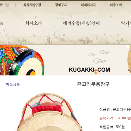
끈고리무용장구
이전상품
상품명 : 끈고리무
판매가격 :
180,000원
적립금액 :
500원