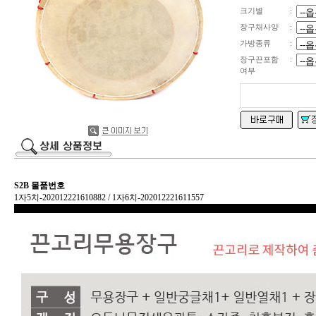
크기별
:
장구채사양
:
가방종류
:
장구끈포함
:
여부
S2B 물품번호
1자5치-202012221610882 / 1자6치-202012221611557