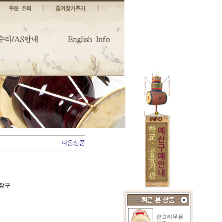
다음상품
용장구
끈고리무용