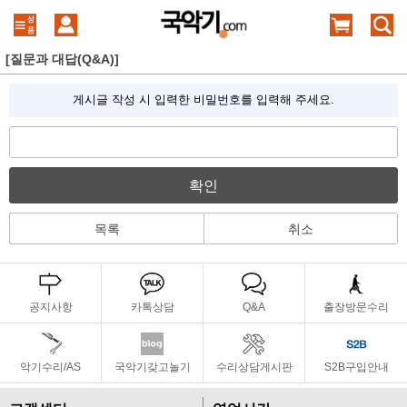
[질문과 대답(Q&A)]
게시글 작성 시 입력한 비밀번호를 입력해 주세요.
확인
목록
취소
공지사항
카톡상담
Q&A
출장방문수리
악기수리/AS
국악기갖고놀기
수리상담게시판
S2B구입안내