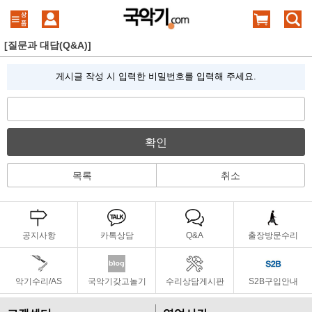
[질문과 대답(Q&A)]
게시글 작성 시 입력한 비밀번호를 입력해 주세요.
확인
목록
취소
공지사항
카톡상담
Q&A
출장방문수리
악기수리/AS
국악기갖고놀기
수리상담게시판
S2B구입안내