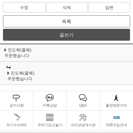
수정
삭제
답변
목록
글쓰기
진도북(줄북)
주문했습니다
진도북(줄북)
주문했습니다
공지사항
카톡상담
Q&A
출장방문수리
악기수리/AS
국악기갖고놀기
수리상담게시판
S2B구입안내